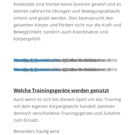
Kreativität sind hierbei keine Grenzen gesetzt und es
können zahlreiche Übungen und Bewegungsabläufe
erlernt und geübt werden. Dies beansprucht den
gesamten Körper und fördert nicht nur die Kraft und
Beweglichkeit, sondern auch Koordination und
Körpergefühl.
Sie sehen gerade einen Platzhalterinhalt von
Standard
. Um auf den eigentlichen Inhalt zuzugreifen, klicken Sie auf den Button unten. Bitte beachten Sie, dass dabei Daten an Drittanbieter weitergegeben werden.
Inhalt entsperren
Weitere Informationen
Sie sehen gerade einen Platzhalterinhalt von
Standard
. Um auf den eigentlichen Inhalt zuzugreifen, klicken Sie auf den Button unten. Bitte beachten Sie, dass dabei Daten an Drittanbieter weitergegeben werden.
Inhalt entsperren
Weitere Informationen
Welche Trainingsgeräte werden genutzt
Auch wenn es sich bei diesem Sport um das Training
mit dem eigenen Körpergewicht handelt, kommen
dennoch verschiedene Trainingsgeräte und Zubehör
zum Einsatz.
Besonders häufig wird