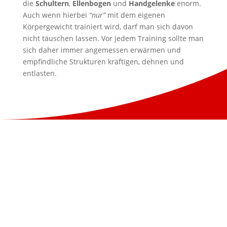
die
Schultern
,
Ellenbogen
und
Handgelenke
enorm.
Auch wenn hierbei
“nur”
mit dem eigenen
Körpergewicht trainiert wird, darf man sich davon
nicht täuschen lassen. Vor jedem Training sollte man
sich daher immer angemessen erwärmen und
empfindliche Strukturen kräftigen, dehnen und
entlasten.
Sie haben Fragen, Wünsche
oder Anregungen? Schreiben
Sie gerne eine Nachricht. Ich
werde schnellstmöglich
antworten.