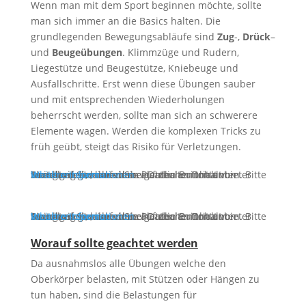
Wenn man mit dem Sport beginnen möchte, sollte
man sich immer an die Basics halten. Die
grundlegenden Bewegungsabläufe sind
Zug
-,
Drück
–
und
Beugeübungen
. Klimmzüge und Rudern,
Liegestütze und Beugestütze, Kniebeuge und
Ausfallschritte. Erst wenn diese Übungen sauber
und mit entsprechenden Wiederholungen
beherrscht werden, sollte man sich an schwerere
Elemente wagen. Werden die komplexen Tricks zu
früh geübt, steigt das Risiko für Verletzungen.
Sie sehen gerade einen Platzhalterinhalt von
Standard
. Um auf den eigentlichen Inhalt zuzugreifen, klicken Sie auf den Button unten. Bitte beachten Sie, dass dabei Daten an Drittanbieter weitergegeben werden.
Inhalt entsperren
Weitere Informationen
Sie sehen gerade einen Platzhalterinhalt von
Standard
. Um auf den eigentlichen Inhalt zuzugreifen, klicken Sie auf den Button unten. Bitte beachten Sie, dass dabei Daten an Drittanbieter weitergegeben werden.
Inhalt entsperren
Weitere Informationen
Worauf sollte geachtet werden
Da ausnahmslos alle Übungen welche den
Oberkörper belasten, mit Stützen oder Hängen zu
tun haben, sind die Belastungen für