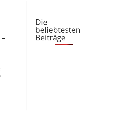
Die
beliebtesten
Beiträge
 –
e
n