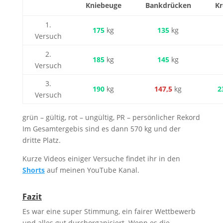
Kniebeuge
Bankdrücken
K
1.
175
kg
135
kg
Versuch
2.
185
kg
145
kg
Versuch
3.
190
kg
147,5
kg
2
Versuch
grün – gültig, rot – ungültig, PR – persönlicher Rekord
Im Gesamtergebis sind es dann 570 kg und der
dritte Platz.
Kurze Videos einiger Versuche findet ihr in den
Shorts
auf meinen YouTube Kanal.
Fazit
Es war eine super Stimmung, ein fairer Wettbewerb
und alles gut durchorganisiert. Wenn es die