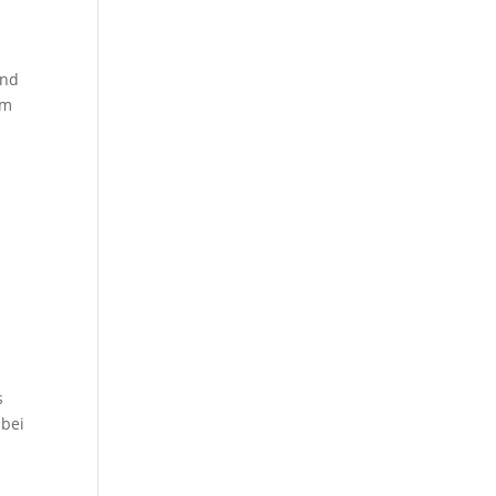
und
em
s
 bei