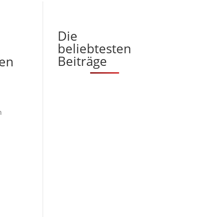
Die
beliebtesten
Beiträge
den
h